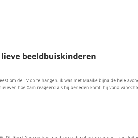
lieve beeldbuiskinderen
est om de TV op te hangen, ik was met Maaike bijna de hele avon
benieuwen hoe Xam reageerd als hij beneden komt, hij vond vanocht
Wii Fit. Eerst Xam op bed, en daarna die plank maar eens aanslui