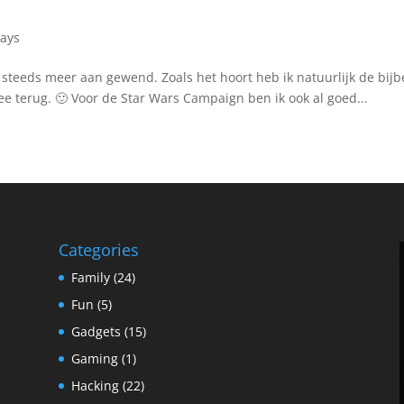
days
steeds meer aan gewend. Zoals het hoort heb ik natuurlijk de bijb
ee terug. 🙂 Voor de Star Wars Campaign ben ik ook al goed...
Categories
Family
(24)
Fun
(5)
Gadgets
(15)
Gaming
(1)
Hacking
(22)