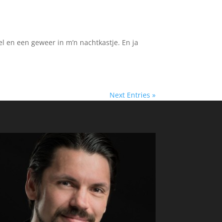
el en een geweer in m’n nachtkastje. En ja
Next Entries »