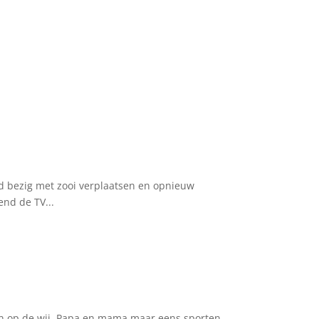
d bezig met zooi verplaatsen en opnieuw
end de TV...
ten op de wii. Papa en mama maar eens sporten