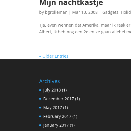
Mijn nachtkastje
by
bgrolleman
|
Mar 13, 2008
|
Gadgets
,
Holi
Tja, even wennen dat Amerika, maar ik raak er 
Albert, ik heb nog een 2e en ze gaan allebei m
« Older Entries
Archives
July 2018
(1)
December 2017
(1)
May 2017
(1)
February 2017
(1)
January 2017
(1)