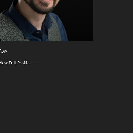
Bas
View Full Profile →