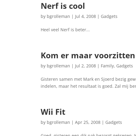
Nerf is cool
by
bgrolleman
|
Jul 4, 2008
|
Gadgets
Heel veel Nerf is beter...
Kom er maar voorzitten 
by
bgrolleman
|
Jul 2, 2008
|
Family
,
Gadgets
Gisteren samen met Mark en Sjoerd bezig gewe
indelen, maar het resultaat is goed. Zal mij 
Wii Fit
by
bgrolleman
|
Apr 25, 2008
|
Gadgets
Goed, gisteren een dik pak bezorgt gekregen, 