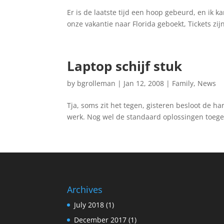
Er is de laatste tijd een hoop gebeurd, en ik k
onze vakantie naar Florida geboekt, Tickets zi
Laptop schijf stuk
by
bgrolleman
|
Jan 12, 2008
|
Family
,
News
Tja, soms zit het tegen, gisteren besloot de h
werk. Nog wel de standaard oplossingen toegep
Archives
July 2018
(1)
December 2017
(1)