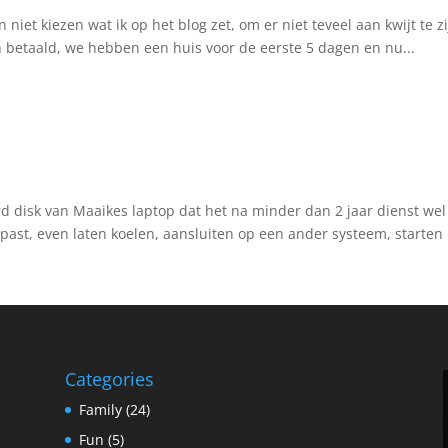
an niet kiezen wat ik op het blog zet, om er niet teveel aan kwijt t
jn betaald, we hebben een huis voor de eerste 5 dagen en nu...
ard disk van Maaikes laptop dat het na minder dan 2 jaar dienst we
ast, even laten koelen, aansluiten op een ander systeem, starten 
Categories
Family
(24)
Fun
(5)