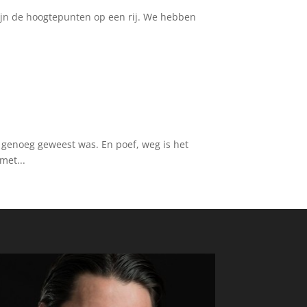
e zijn de hoogtepunten op een rij. We hebben
l genoeg geweest was. En poef, weg is het
met...