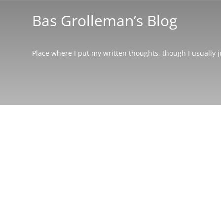
Bas Grolleman’s Blog
Place where I put my written thoughts, though I usually 