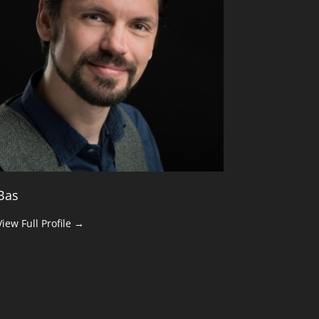
Bas
View Full Profile →