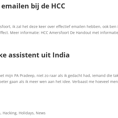
 emailen bij de HCC
oort, ik zal het deze keer over effectief emailen hebben, ook ben 
effect. Meer informatie: HCC Amersfoort De Handout met informatie
e assistent uit India
et mijn PA Pradeep, niet zo raar als ik gedacht had, iemand die ta
beter gaan als ik meer wen aan het idee. Verbaast me hoeveel men
s
,
Hacking
,
Holidays
,
News