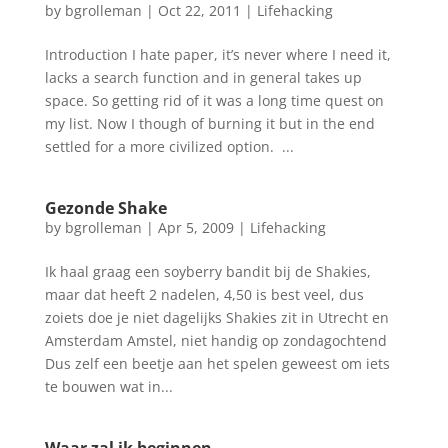
by
bgrolleman
|
Oct 22, 2011
|
Lifehacking
Introduction I hate paper, it’s never where I need it,
lacks a search function and in general takes up
space. So getting rid of it was a long time quest on
my list. Now I though of burning it but in the end
settled for a more civilized option. ...
Gezonde Shake
by
bgrolleman
|
Apr 5, 2009
|
Lifehacking
Ik haal graag een soyberry bandit bij de Shakies,
maar dat heeft 2 nadelen, 4,50 is best veel, dus
zoiets doe je niet dagelijks Shakies zit in Utrecht en
Amsterdam Amstel, niet handig op zondagochtend
Dus zelf een beetje aan het spelen geweest om iets
te bouwen wat in...