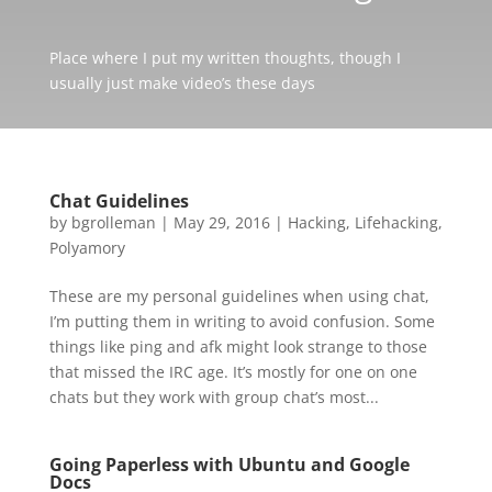
Place where I put my written thoughts, though I
usually just make video’s these days
Chat Guidelines
by
bgrolleman
|
May 29, 2016
|
Hacking
,
Lifehacking
,
Polyamory
These are my personal guidelines when using chat,
I’m putting them in writing to avoid confusion. Some
things like ping and afk might look strange to those
that missed the IRC age. It’s mostly for one on one
chats but they work with group chat’s most...
Going Paperless with Ubuntu and Google
Docs