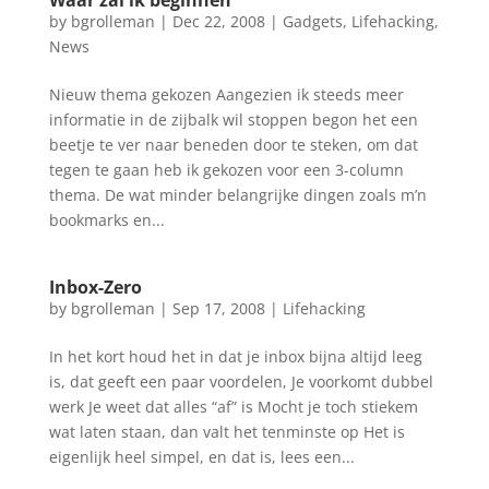
Waar zal ik beginnen
by
bgrolleman
|
Dec 22, 2008
|
Gadgets
,
Lifehacking
,
News
Nieuw thema gekozen Aangezien ik steeds meer
informatie in de zijbalk wil stoppen begon het een
beetje te ver naar beneden door te steken, om dat
tegen te gaan heb ik gekozen voor een 3-column
thema. De wat minder belangrijke dingen zoals m’n
bookmarks en...
Inbox-Zero
by
bgrolleman
|
Sep 17, 2008
|
Lifehacking
In het kort houd het in dat je inbox bijna altijd leeg
is, dat geeft een paar voordelen, Je voorkomt dubbel
werk Je weet dat alles “af” is Mocht je toch stiekem
wat laten staan, dan valt het tenminste op Het is
eigenlijk heel simpel, en dat is, lees een...