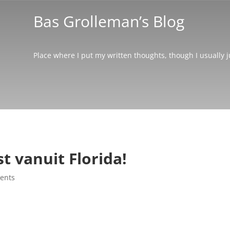
Bas Grolleman’s Blog
Place where I put my written thoughts, though I usually 
st vanuit Florida!
ents