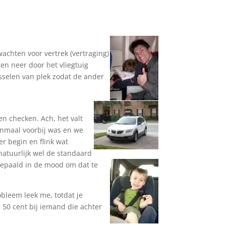
wachten voor vertrek (vertraging)
 en neer door het vliegtuig
sselen van plek zodat de ander
en checken. Ach, het valt
eenmaal voorbij was en we
r begin en flink wat
t natuurlijk wel de standaard
t bepaald in de mood om dat te
bleem leek me, totdat je
 50 cent bij iemand die achter