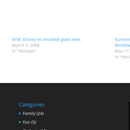
ATM, Disney en eindelijk goed eten.
Kunnen 
March 7, 2008
Window
In "Holidays"
May 17,
In "Hac
Categories
Family
(24)
Fun
(5)