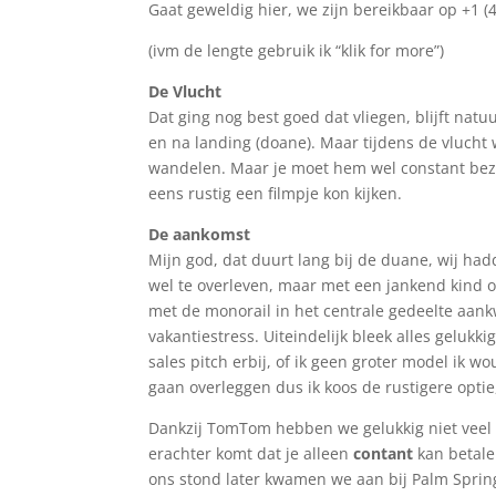
Gaat geweldig hier, we zijn bereikbaar op +1 (
(ivm de lengte gebruik ik “klik for more”)
De Vlucht
Dat ging nog best goed dat vliegen, blijft natu
en na landing (doane). Maar tijdens de vlucht w
wandelen. Maar je moet hem wel constant bezi
eens rustig een filmpje kon kijken.
De aankomst
Mijn god, dat duurt lang bij de duane, wij had
wel te overleven, maar met een jankend kind o
met de monorail in het centrale gedeelte aan
vakantiestress. Uiteindelijk bleek alles gelukki
sales pitch erbij, of ik geen groter model ik wo
gaan overleggen dus ik koos de rustigere optie
Dankzij TomTom hebben we gelukkig niet veel h
erachter komt dat je alleen
contant
kan betale
ons stond later kwamen we aan bij Palm Sprin