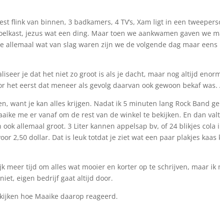
best flink van binnen, 3 badkamers, 4 TV’s, Xam ligt in een tweeper
 koelkast, jezus wat een ding. Maar toen we aankwamen gaven we 
we allemaal wat van slag waren zijn we de volgende dag maar een
seer je dat het niet zo groot is als je dacht, maar nog altijd enor
or het eerst dat meneer als gevolg daarvan ook gewoon bekaf was. A
eken, want je kan alles krijgen. Nadat ik 5 minuten lang Rock Band 
aike me er vanaf om de rest van de winkel te bekijken. En dan valt
 ook allemaal groot. 3 Liter kannen appelsap bv, of 24 blikjes cola 
or 2,50 dollar. Dat is leuk totdat je ziet wat een paar plakjes ka
jk meer tijd om alles wat mooier en korter op te schrijven, maar i
iet, eigen bedrijf gaat altijd door.
kijken hoe Maaike daarop reageerd.