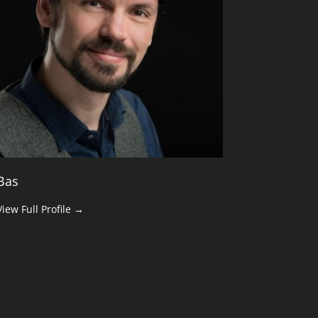
Bas
View Full Profile →