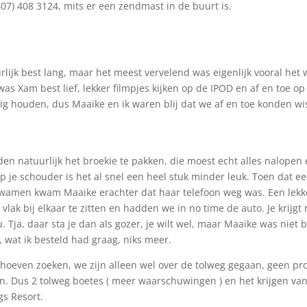
407) 408 3124, mits er een zendmast in de buurt is.
urlijk best lang, maar het meest vervelend was eigenlijk vooral het 
as Xam best lief, lekker filmpjes kijken op de IPOD en af en toe op
g houden, dus Maaike en ik waren blij dat we af en toe konden wi
den natuurlijk het broekie te pakken, die moest echt alles nalopen 
p je schouder is het al snel een heel stuk minder leuk. Toen dat 
kwamen kwam Maaike erachter dat haar telefoon weg was. Een lekke
g vlak bij elkaar te zitten en hadden we in no time de auto. Je krijg
u.
Tja, daar sta je dan als gozer, je wilt wel, maar Maaike was nie
, wat ik besteld had graag, niks meer.
oeven zoeken, we zijn alleen wel over de tolweg gegaan, geen pro
n. Dus 2 tolweg boetes ( meer waarschuwingen ) en het krijgen van
gs Resort.