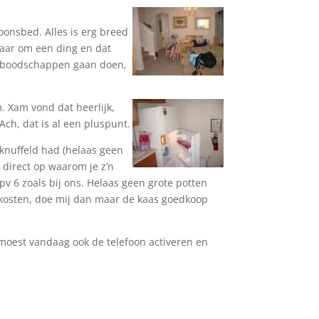
soonsbed. Alles is erg breed
maar om een ding en dat
s boodschappen gaan doen,
m. Xam vond dat heerlijk,
ch, dat is al een pluspunt.
geknuffeld had (helaas geen
 direct op waarom je z’n
ipv 6 zoals bij ons. Helaas geen grote potten
as kosten, doe mij dan maar de kaas goedkoop
k moest vandaag ook de telefoon activeren en