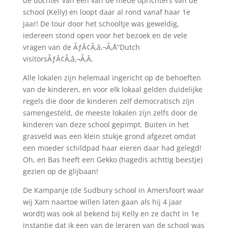
de dochter van een van de mede oprichters van de
school (Kelly) en loopt daar al rond vanaf haar 1e
jaar! De tour door het schooltje was geweldig,
iedereen stond open voor het bezoek en de vele
vragen van de ÃƒÂ¢Ã‚â‚¬Ã‚Å“Dutch
visitorsÃƒÂ¢Ã‚â‚¬Ã‚Â.
Alle lokalen zijn helemaal ingericht op de behoeften
van de kinderen, en voor elk lokaal gelden duidelijke
regels die door de kinderen zelf democratisch zijn
samengesteld, de meeste lokalen zijn zelfs door de
kinderen van deze school gepimpt. Buiten in het
grasveld was een klein stukje grond afgezet omdat
een moeder schildpad haar eieren daar had gelegd!
Oh, en Bas heeft een Gekko (hagedis achttig beestje)
gezien op de glijbaan!
De Kampanje (de Sudbury school in Amersfoort waar
wij Xam naartoe willen laten gaan als hij 4 jaar
wordt) was ook al bekend bij Kelly en ze dacht in 1e
instantie dat ik een van de leraren van de school was