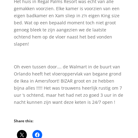
Het huis in Regal Palms Resort was echt van alle
gemakken voorzien. Elke kamer is voorzien van een
eigen badkamer en Xam sliep in z’n eigen King size
bed. Wat op een bepaald moment toch niet groot
genoeg bleek te zijn aangezien we de laatste
ochtend hem op de vloer naast het bed vonden
slapen!
Oh even tussen door…. de Walmart in de buurt van
Orlando heeft het vloeroppervlak van begane grond
de Ikea in Amersfoort! BIZAR groot en ze hebben
bijna alles !!!!! Het was trouwens heerlijk rustig om 7
uur ‘s ochtend, maar het had net zo goed 3 uur in de
nacht kunnen zijn want deze keten is 24/7 open !
Share this: