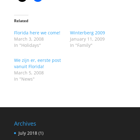
Related
Florida here we come!
Winterberg 2009
March 3, 2008
January 11, 2009
In "Holidays"
In "Family"
We zijn er, eerste post
vanuit Florida!
March 5, 2008
In "News"
Archives
July 2018
(1)